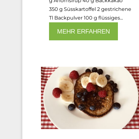
g Ahornsirup 40 g Backkakao
350 g Süsskartoffel 2 gestrichene
Tl Backpulver 100 g flüssiges...
MEHR ERFAHREN